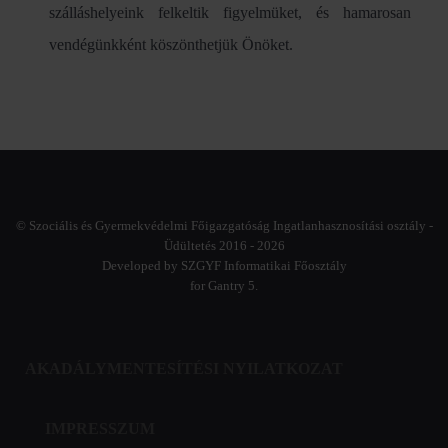
szálláshelyeink felkeltik figyelmüket, és hamarosan
vendégünkként köszönthetjük Önöket.
© Szociális és Gyermekvédelmi Főigazgatóság Ingatlanhasznosítási osztály -
Üdültetés 2016 - 2026
Developed by SZGYF Informatikai Főosztály
for Gantry 5.
AKADÁLYMENTESÍTÉSI NYILATKOZAT
IMPRESSZUM