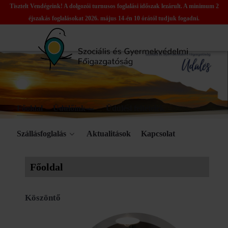
Tisztelt Vendégeink! A dolgozói turnusos foglalási időszak lezárult. A minimum 2
éjszakás foglalásokat 2026. május 14-én 10 órától tudjuk fogadni.
Főoldal
Üdülőink
Üdülési feltételek
Szállásfoglalás
Aktualitások
Kapcsolat
Főoldal
Köszöntő