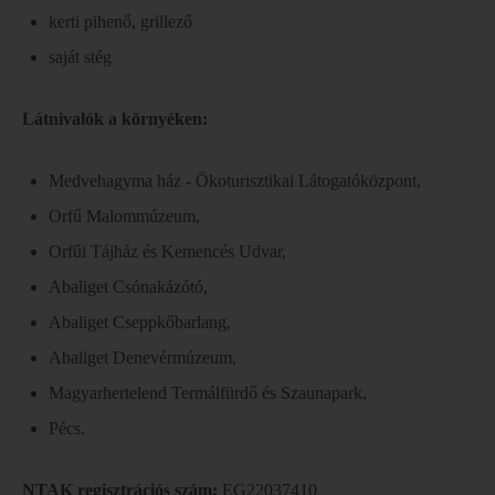
kerti pihenő, grillező
saját stég
Látnivalók a környéken:
Medvehagyma ház - Ökoturisztikai Látogatóközpont,
Orfű Malommúzeum,
Orfűi Tájház és Kemencés Udvar,
Abaliget Csónakázótó,
Abaliget Cseppkőbarlang,
Abaliget Denevérmúzeum,
Magyarhertelend Termálfürdő és Szaunapark,
Pécs.
NTAK regisztrációs szám:
EG22037410