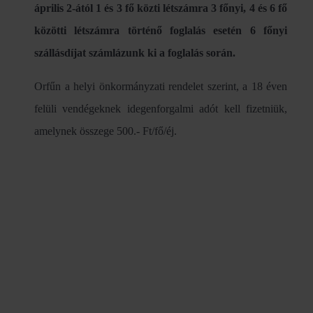
április 2-ától 1 és 3 fő közti létszámra 3 főnyi, 4 és 6 fő
közötti létszámra történő foglalás esetén 6 főnyi
szállásdíjat számlázunk ki a foglalás során.
Orfűn a helyi önkormányzati rendelet szerint, a 18 éven
felüli vendégeknek idegenforgalmi adót kell fizetniük,
amelynek összege 500.- Ft/fő/éj.