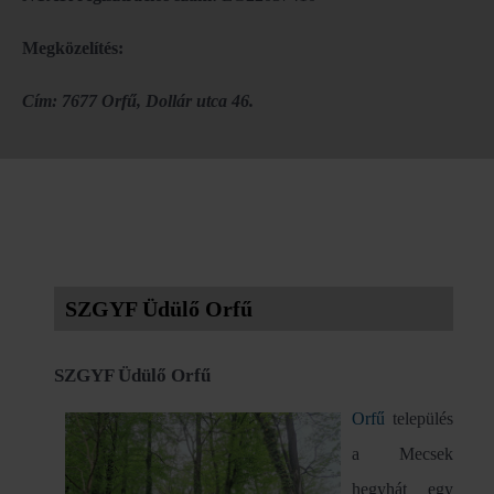
Megközelítés:
Cím: 7677 Orfű, Dollár utca 46.
SZGYF Üdülő Orfű
SZGYF Üdülő Orfű
Orfű
település
a Mecsek
hegyhát egy