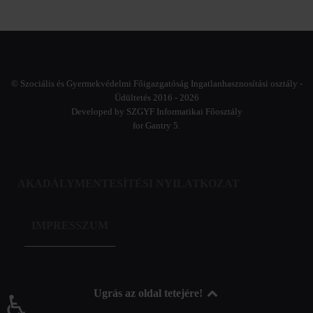
© Szociális és Gyermekvédelmi Főigazgatóság Ingatlanhasznosítási osztály -
Üdültetés 2016 - 2026
Developed by SZGYF Informatikai Főosztály
for Gantry 5.
AKADÁLYMENTESÍTÉSI NYILATKOZAT
IMPRESSZUM
Ugrás az oldal tetejére!
♿