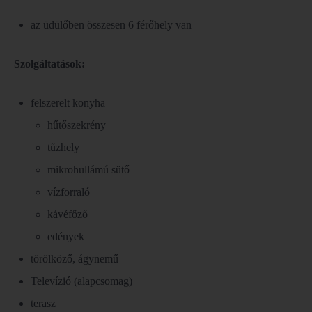
az üdülőben összesen 6 férőhely van
Szolgáltatások:
felszerelt konyha
hűtőszekrény
tűzhely
mikrohullámú sütő
vízforraló
kávéfőző
edények
törölköző, ágynemű
Televízió (alapcsomag)
terasz