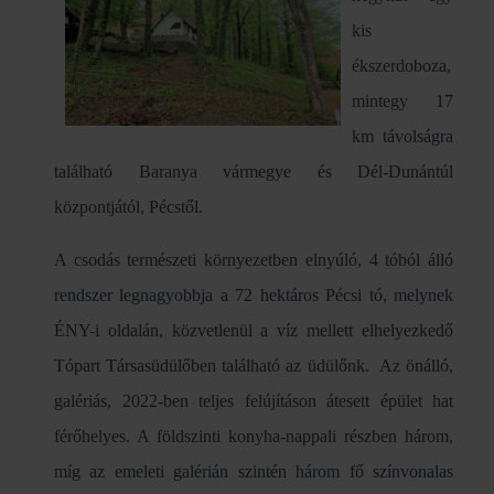
kis
ékszerdoboza,
mintegy 17
km távolságra
található Baranya vármegye és Dél-Dunántúl
központjától, Pécstől.
A csodás természeti környezetben elnyúló, 4 tóból álló
rendszer legnagyobbja a 72 hektáros Pécsi tó, melynek
ÉNY-i oldalán, közvetlenül a víz mellett elhelyezkedő
Tópart Társasüdülőben található az üdülőnk. Az önálló,
galériás, 2022-ben teljes felújításon átesett épület hat
férőhelyes. A földszinti konyha-nappali részben három,
míg az emeleti galérián szintén három fő színvonalas