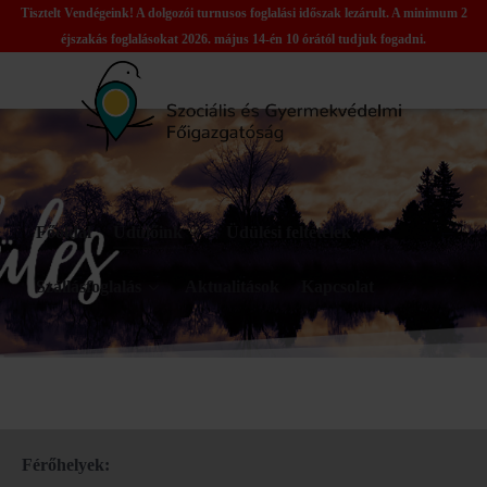
Tisztelt Vendégeink! A dolgozói turnusos foglalási időszak lezárult. A minimum 2
éjszakás foglalásokat 2026. május 14-én 10 órától tudjuk fogadni.
Főoldal
Üdülőink
Üdülési feltételek
Szállásfoglalás
Aktualitások
Kapcsolat
Férőhelyek: