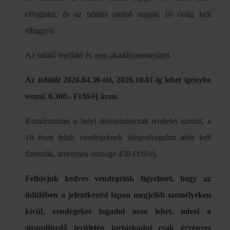
elfoglalni, és az üdülés utolsó napján 10 óráig kell
elhagyni.
Az üdülő önellátó és nem akadálymentesített.
Az üdülőt 2026.04.30-tól, 2026.10.01-ig lehet igénybe
venni, 6.300.- Ft/fő/éj áron.
Komáromban a helyi önkormányzati rendelet szerint, a
18 éven felüli vendégeknek idegenforgalmi adót kell
fizetniük, amelynek összege 450 Ft/fő/éj.
Felhívjuk kedves vendégeink figyelmét, hogy az
üdülőben a jelentkezési lapon megjelölt személyeken
kívül, vendégeket fogadni nem lehet, mivel a
strandfürdő területén tartózkodni csak érvényes