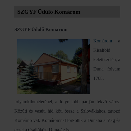
SZGYF Üdülő Komárom
SZGYF Üdülő Komárom
Komárom
a
Kisalföld
keleti szélén, a
Duna folyam
1768.
folyamkilométerénél, a folyó jobb partján fekvő város.
Közúti és vasúti híd köti össze a Szlovákiához tartozó
Komárno-val. Komáromnál torkollik a Dunába a Vág és
ezzel a Csallóközi Duna-ág is.