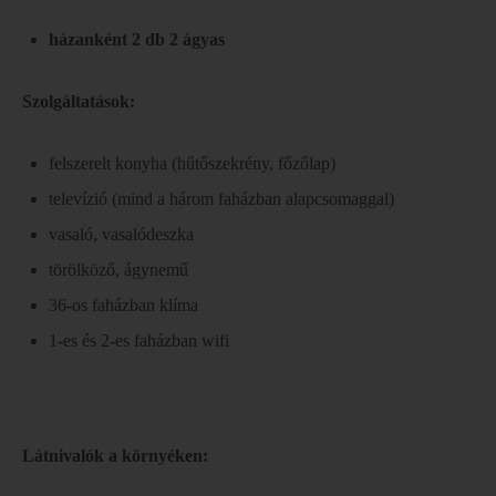
házanként 2 db 2 ágyas
Szolgáltatások:
felszerelt konyha (hűtőszekrény, főzőlap)
televízió (mind a három faházban alapcsomaggal)
vasaló, vasalódeszka
törölköző, ágynemű
36-os faházban klíma
1-es és 2-es faházban wifi
Látnivalók a környéken: