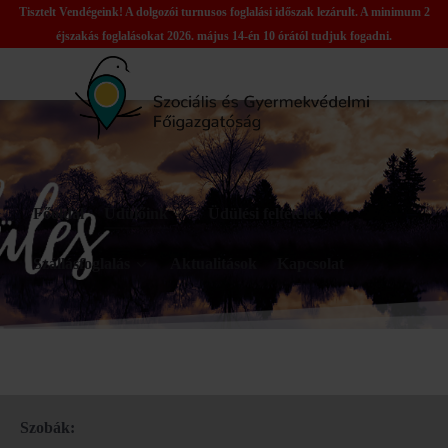
Tisztelt Vendégeink! A dolgozói turnusos foglalási időszak lezárult. A minimum 2
éjszakás foglalásokat 2026. május 14-én 10 órától tudjuk fogadni.
Főoldal
Üdülőink
Üdülési feltételek
Szállásfoglalás
Aktualitások
Kapcsolat
Szobák: