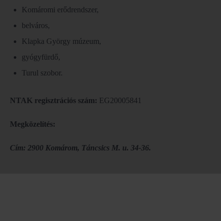
Komáromi erődrendszer,
belváros,
Klapka György múzeum,
gyógyfürdő,
Turul szobor.
NTAK regisztrációs szám:
EG20005841
Megközelítés:
Cím:
2900 Komárom, Táncsics M. u. 34-36.