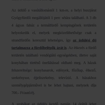
Az üdülő a vasútállomástól 1 km-re, a helyi buszjárat
Gyógyfürdői megállójától 1 perc sétára található. A 3 db
4 ágyas faház a termálfürdő kempingjének területén
helyezkedik el, melyek megközelíthetősége csak a
strandfürdőn keresztül lehetséges, így
az üdülési díj
tartalmazza a fürdőbelépők árát is
. Az étkezés a fürdő
területén található vendéglátó egységekben, illetve saját
konyhában történő önellátással oldható meg. A házak
felszereltsége: konyhasarok, edények, főzőlap, étkező,
szekrénysor, éjjeliszekrény, televízió. A házakhoz
személygépjárművel is be lehet hajtani, melynek díja
700.- Ft/autó/éj.
A szobákat az üdülés kezdő napján 14 órától lehet